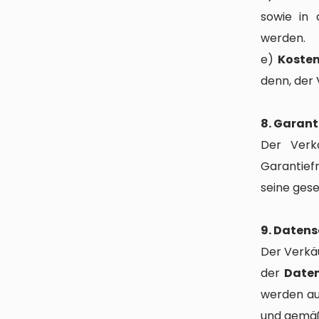
sowie in 
werden.
e)
Kosten
denn, der 
8. Garant
Der Verk
Garantief
seine ges
9. Daten
Der Verkä
der
Daten
werden au
und gemäß