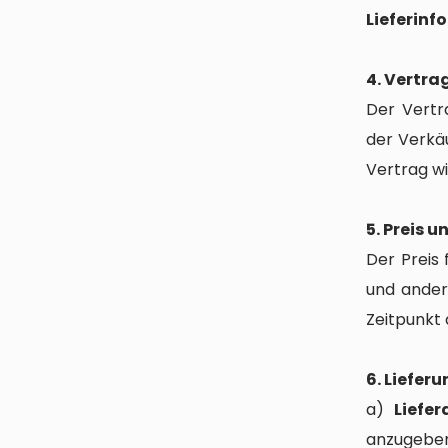
Lieferinf
4. Vertra
Der Vertr
der Verkä
Vertrag wi
5. Preis 
Der Preis 
und ande
Zeitpunkt
6. Liefer
a)
Liefer
anzugeben