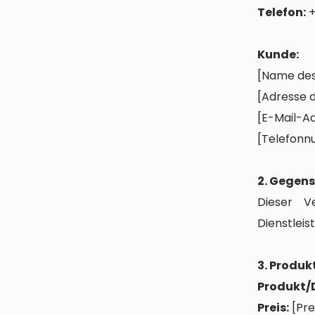
Telefon:
+
Kunde:
[Name de
[Adresse 
[E-Mail-A
[Telefonn
2. Gegen
Dieser V
Dienstleis
3. Produk
Produkt/D
Preis:
[Pre