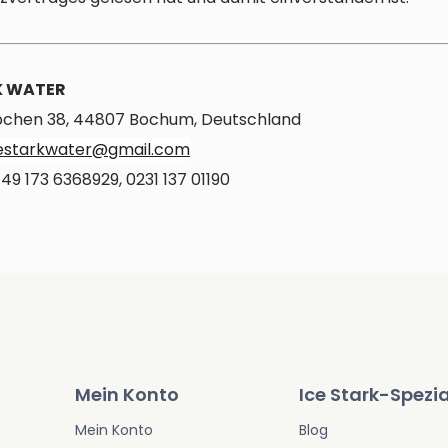
K WATER
chen 38, 44807 Bochum, Deutschland
estarkwater@gmail.com
49 173 6368929, 0231 137 01190
Mein Konto
Ice Stark-Spezia
Mein Konto
Blog