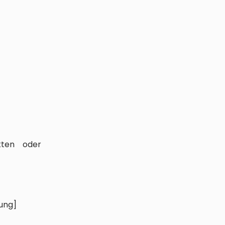
kten oder
ung]