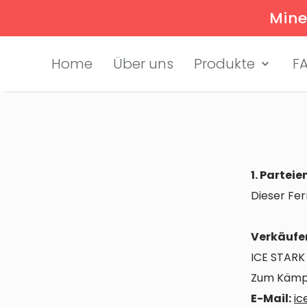
Mine
Home
Über uns
Produkte
F
1. Parteie
Dieser Fe
Verkäufer
ICE STAR
Zum Kämp
E-Mail:
ic