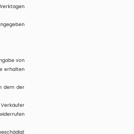
5 Werktagen
 angegeben
Angabe von
e erhalten
an dem der
erkäufer
 widerrufen
eschädigt