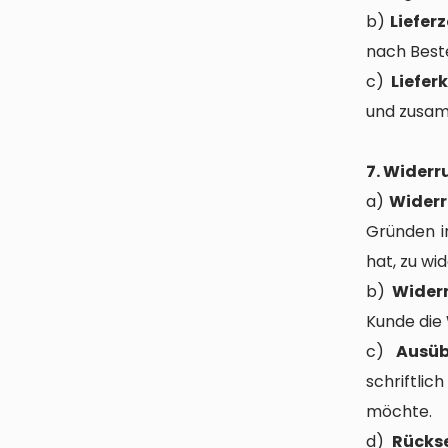
b)
Lieferz
nach Beste
c)
Liefer
und zusam
7. Wider
a)
Widerr
Gründen i
hat, zu wi
b)
Widerr
Kunde die 
c)
Ausüb
schriftlic
möchte.
d)
Rücks