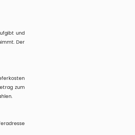
ufgibt und
nimmt. Der
ieferkosten
etrag zum
hlen.
feradresse