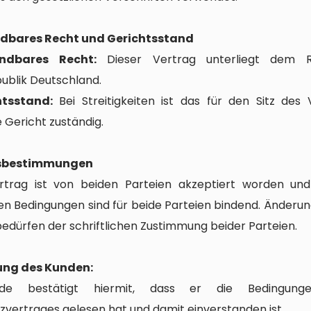
ndbares Recht und Gerichtsstand
ndbares Recht:
Dieser Vertrag unterliegt dem 
ublik Deutschland.
htsstand:
Bei Streitigkeiten ist das für den Sitz des 
 Gericht zuständig.
ussbestimmungen
rtrag ist von beiden Parteien akzeptiert worden und
en Bedingungen sind für beide Parteien bindend. Änderun
edürfen der schriftlichen Zustimmung beider Parteien.
ung des Kunden:
de bestätigt hiermit, dass er die Bedingunge
vertrages gelesen hat und damit einverstanden ist.