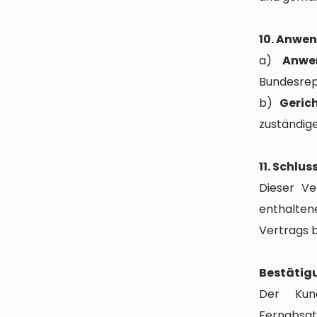
10. Anwe
a)
Anwe
Bundesrep
b)
Geric
zuständige
11. Schl
Dieser Ve
enthalten
Vertrags b
Bestätig
Der Kun
Fernabsatz