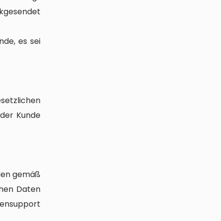
ckgesendet
de, es sei
etzlichen
 der Kunde
nden gemäß
chen Daten
densupport